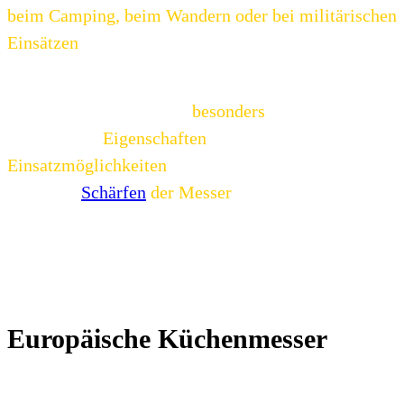
beim Camping, beim Wandern oder bei militärischen
Einsätzen
.
Nachfolgend werden die verschiedenen Messertypen
näher betrachtet, was sie
besonders
macht, ihre
spezifischen
Eigenschaften
und
Einsatzmöglichkeiten
beleuchtet und natürlich auch,
was beim
Schärfen
der Messer
eventuell zu beachten
ist.
Europäische Küchenmesser
Europäische Küchenmesser sind ein unverzichtbarer