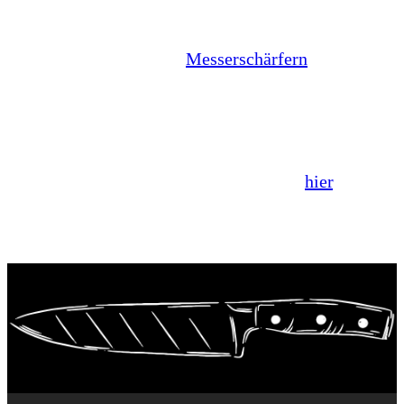
einen ein Leben lang begleiten können -
vorausgesetzt, sie werden gut gepflegt und
regelmäßig mit unseren
Messerschärfern
nachgeschärft.
Warum sich die V-Sharp Messerschärfer
hervorragend zum Nachschärfen aller unten
aufgeführten Messer eignen, erfährst du
hier
.