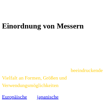
Einordnung von Messern
Messer sind vielseitige Werkzeuge, die in allen
möglichen Situationen und Umgebungen eingesetzt
werden können und oft unentbehrlich sind. Sie
werden hauptsächlich in der Küche, aber auch im
Freien verwendet und bieten eine
beeindruckende
Vielfalt an Formen, Größen und
Verwendungsmöglichkeiten
.
Europäische
und
japanische
Küchenmesser haben
jeweils ihre eigenen, einzigartigen Eigenschaften
und Traditionen, die sie zu unverzichtbaren