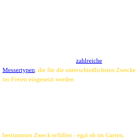
Utensilien für (Hobby-)Köche machen.
Während sich europäische Messer oft durch ihre
Robustheit und Vielseitigkeit auszeichnen, sind
japanische Messer vor allem für ihre Präzision und
Schärfe bekannt.
Außerhalb der Küche gibt es
zahlreiche
Messertypen
, die für die unterschiedlichsten Zwecke
im Freien eingesetzt werden
können, von
Taschenmessern über Jagd- und Überlebensmesser
bis hin zu exotischeren Messertypen wie Kukris oder
Karambit-Messer.
Alle diese Messer sind so konstruiert, dass sie in den
unterschiedlichsten Situationen einen ganz
bestimmten Zweck erfüllen - egal ob im Garten,