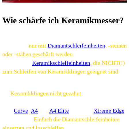
Wie schärfe ich Keramikmesser?
Da Keramikmesser extrem harte Klingen haben,
können sie
nur mit
Diamantschleifeinheiten
, -steinen
oder -stäben geschärft werden
. Warthog Sharpeners
bietet neben
Keramikschleifeinheiten
, die NICHT(!)
zum Schleifen von Keramikklingen geeignet sind
,
natürlich auch Diamantschleifeinheiten an.
Da
Keramikklingen nicht gezahnt
sind, ist das
Schärfen mit unseren Messerschärfern wie
dem
Curve
,
A4
und
A4 Elite
oder dem
Xtreme Edge
sehr einfach.
Einfach die Diamantschleifeinheiten
einsetzen und losschleifen.