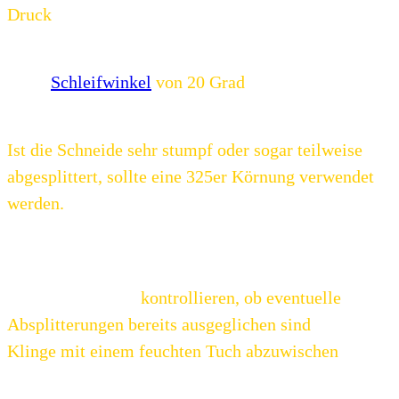
Druck
ausgeübt wird.
Die meisten Keramikmesser haben
einen
Schleifwinkel
von 20 Grad
, der zu beachten
ist.
Ist die Schneide sehr stumpf oder sogar teilweise
abgesplittert, sollte eine 325er Körnung verwendet
werden.
Wahrscheinlich wirst du die Klinge 10 bis
20 Mal durch den Schärfer ziehen müssen.
Bei so vielen Wiederholungen empfiehlt es sich,
zwischendurch zu
kontrollieren, ob eventuelle
Absplitterungen bereits ausgeglichen sind
und die
Klinge mit einem feuchten Tuch abzuwischen
und
wieder zu trocknen, damit der Abrieb die Klinge