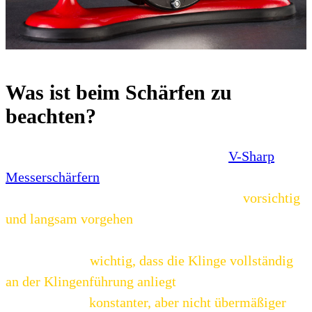
Was ist beim Schärfen zu
beachten?
Auch wenn beim Schärfen mit unseren
V-Sharp
Messerschärfern
nichts schief gehen kann, sollte
man beim Schärfen von Keramikmessern
vorsichtig
und langsam vorgehen
, da die Klingen
bruchempfindlich sind. Mehr noch als bei anderen
Messern ist es
wichtig, dass die Klinge vollständig
an der Klingenführung anliegt
und dass während des
Schleifens ein
konstanter, aber nicht übermäßiger