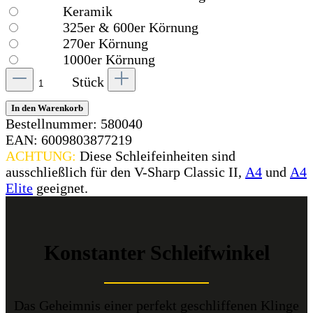
Keramik
325er & 600er Körnung
270er Körnung
1000er Körnung
Stück
In den Warenkorb
Bestellnummer:
580040
EAN:
6009803877219
ACHTUNG:
Diese Schleifeinheiten sind
ausschließlich für den V-Sharp Classic II,
A4
und
A4
Elite
geeignet.
Konstanter Schleifwinkel
Das Geheimnis einer perfekt geschliffenen Klinge