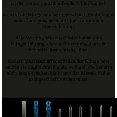
ist der immer gleichbleibende Schleifwinkel.
So wird die Klinge beidseitig geschärft, bleibt länger
scharf und gewährleistet einen minimalen
Materialabtrag.
Alle Warthog Messerschärfer haben eine
Klingenführung, die das Messer exakt an den
Schleifsteinen entlang führt.
Andere Messerschärfer schaden der Klinge oder
nutzen sie ungleichmäßig ab, wodurch die Schärfe
nicht lange erhalten bleibt und das Messer früher
nachgeschärft werden muss.