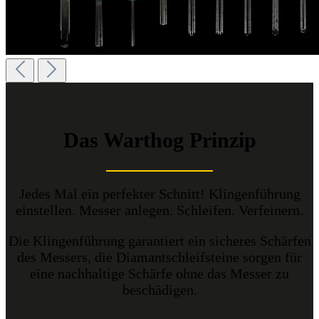
Das Warthog Prinzip
Jedes Mal ein perfekter Schnitt! Klingenführung
einstellen. Messer anlegen. Schleifen. Verfeinern.
Die Klingenführung garantiert ein sicheres Schärfen
des Messers, die Diamantschleifsteine sorgen für
eine nachhaltige Schärfe ohne das Messer zu
beschädigen.